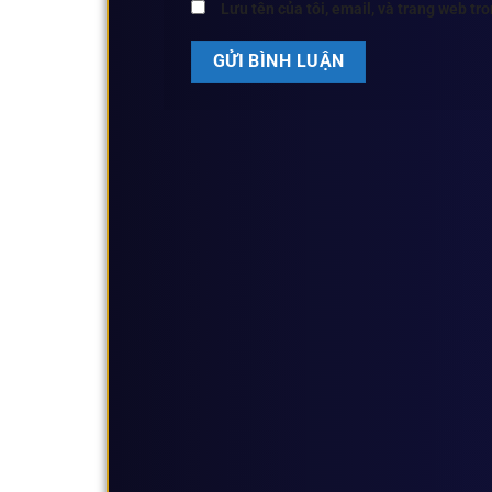
Lưu tên của tôi, email, và trang web tro