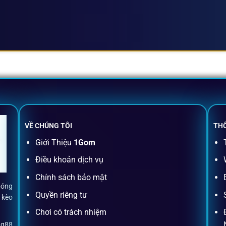
VỀ CHÚNG TÔI
THÔ
Giới Thiệu
1Gom
Điều khoản dịch vụ
Chính sách bảo mật
 bóng
Quyền riêng tư
 kèo
Chơi có trách nhiệm
ng88