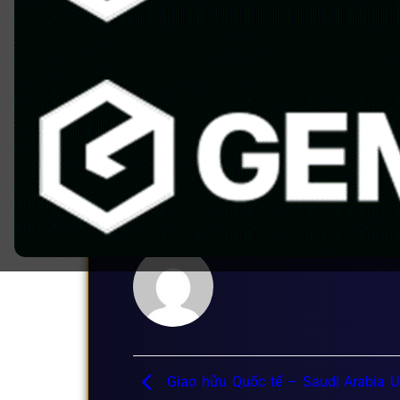
ĐÃ ĐĂNG TRÊN
THÁNG 6 4, 2025
BỞI
Mục nhập này đã được 
Giao hữu Quốc tế – Saudi Arabia U2