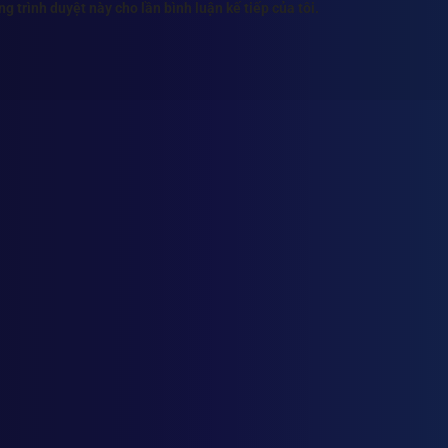
ng trình duyệt này cho lần bình luận kế tiếp của tôi.