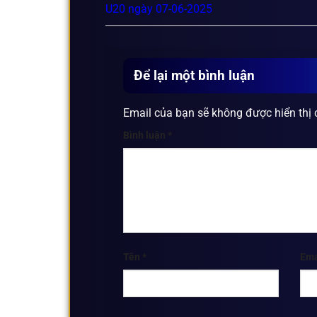
U20 ngày 07-06-2025
Để lại một bình luận
Email của bạn sẽ không được hiển thị 
Bình luận
*
Tên
*
Ema