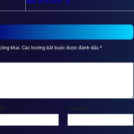
ngày 26-05-2025
công khai.
Các trường bắt buộc được đánh dấu
*
il
*
Trang web