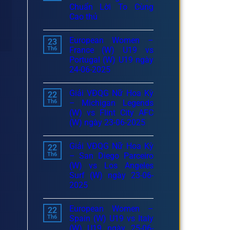
Chuẩn Lời To Cùng
Cao thủ
European Women –
23
Th6
France (W) U19 vs
Portugal (W) U19 ngày
24-06-2025
Giải VĐQG Nữ Hoa Kỳ
22
Th6
– Michigan Legends
(W) vs Flint City AFC
(W) ngày 23-06-2025
Giải VĐQG Nữ Hoa Kỳ
22
Th6
– San Diego Parceiro
(W) vs Los Angeles
Surf (W) ngày 23-06-
2025
European Women –
22
Th6
Spain (W) U19 vs Italy
(W) U19 ngày 25-06-