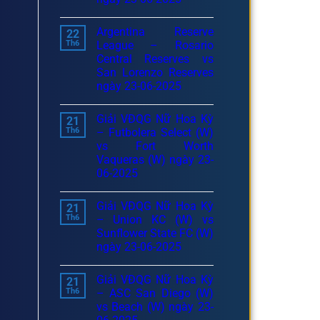
Argentina Reserve
22
Th6
League – Rosario
Central Reserves vs
San Lorenzo Reserves
ngày 23-06-2025
Giải VĐQG Nữ Hoa Kỳ
21
Th6
– Futbolera Select (W)
vs Fort Worth
Vaqueras (W) ngày 23-
06-2025
Giải VĐQG Nữ Hoa Kỳ
21
Th6
– Union KC (W) vs
Sunflower State FC (W)
ngày 23-06-2025
Giải VĐQG Nữ Hoa Kỳ
21
Th6
– ASC San Diego (W)
vs Beach (W) ngày 23-