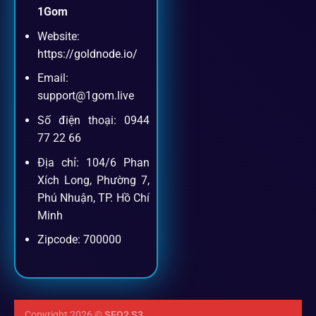
1Gom
Website:
https://goldnode.io/
Email:
support@1gom.live
Số điện thoại: 0944
77 22 66
Địa chỉ: 104/6 Phan
Xích Long, Phường 7,
Phú Nhuận, TP. Hồ Chí
Minh
Zipcode: 700000
Copyright 2026 ©
SEO2 S3