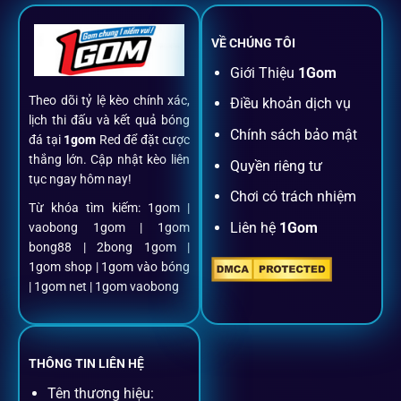
VỀ CHÚNG TÔI
Giới Thiệu
1Gom
Theo dõi tỷ lệ kèo chính xác,
Điều khoản dịch vụ
lịch thi đấu và kết quả bóng
Chính sách bảo mật
đá tại
1gom
Red để đặt cược
thắng lớn. Cập nhật kèo liên
Quyền riêng tư
tục ngay hôm nay!
Chơi có trách nhiệm
Từ khóa tìm kiếm: 1gom |
Liên hệ
1Gom
vaobong 1gom | 1gom
bong88 | 2bong 1gom |
1gom shop | 1gom vào bóng
| 1gom net | 1gom vaobong
THÔNG TIN LIÊN HỆ
Tên thương hiệu: