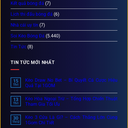
Kết quả bóng đá
(7)
Lịch thi đấu bóng đá
(6)
Nhà cái uy tín
(7)
Soi Kèo Bóng Đá
(5.440)
Tin Tức
(8)
TIN TỨC MỚI NHẤT
Kèo Draw No Bet – Bí Quyết Cá Cược Hiệu
15
Th1
Quả Tại 1GOM
Kèo Hòa Ngoại Trừ – Tổng Hợp Chiến Thuật
13
Th1
Tham Gia Tối Ưu
Kèo 3 Cửa Là Gì? – Cách Thắng Lớn Cùng
30
Th12
1Gom Chi Tiết