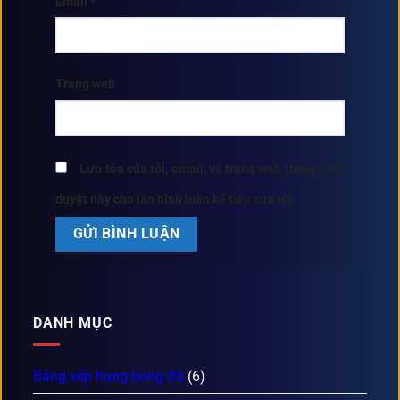
Email
*
Trang web
Lưu tên của tôi, email, và trang web trong trình
duyệt này cho lần bình luận kế tiếp của tôi.
DANH MỤC
Bảng xếp hạng bóng đá
(6)