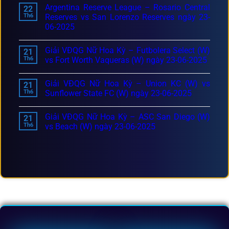
Argentina Reserve League – Rosario Central
22
Th6
Reserves vs San Lorenzo Reserves ngày 23-
06-2025
Giải VĐQG Nữ Hoa Kỳ – Futbolera Select (W)
21
Th6
vs Fort Worth Vaqueras (W) ngày 23-06-2025
Giải VĐQG Nữ Hoa Kỳ – Union KC (W) vs
21
Th6
Sunflower State FC (W) ngày 23-06-2025
Giải VĐQG Nữ Hoa Kỳ – ASC San Diego (W)
21
Th6
vs Beach (W) ngày 23-06-2025