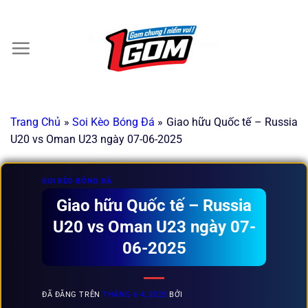
Chuyển
đến
×
nội
dung
Trang Chủ
»
Soi Kèo Bóng Đá
»
Giao hữu Quốc tế – Russia
U20 vs Oman U23 ngày 07-06-2025
SOI KÈO BÓNG ĐÁ
Giao hữu Quốc tế – Russia
U20 vs Oman U23 ngày 07-
06-2025
ĐÃ ĐĂNG TRÊN
THÁNG 6 4, 2025
BỞI