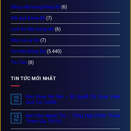
Bảng xếp hạng bóng đá
(6)
Kết quả bóng đá
(7)
Lịch thi đấu bóng đá
(6)
Nhà cái uy tín
(7)
Soi Kèo Bóng Đá
(5.440)
Tin Tức
(8)
TIN TỨC MỚI NHẤT
Kèo Draw No Bet – Bí Quyết Cá Cược Hiệu
15
Th1
Quả Tại 1GOM
Kèo Hòa Ngoại Trừ – Tổng Hợp Chiến Thuật
13
Th1
Tham Gia Tối Ưu