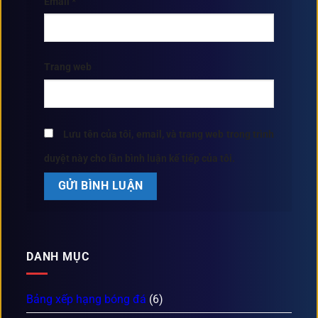
Email
*
Trang web
Lưu tên của tôi, email, và trang web trong trình
duyệt này cho lần bình luận kế tiếp của tôi.
DANH MỤC
Bảng xếp hạng bóng đá
(6)