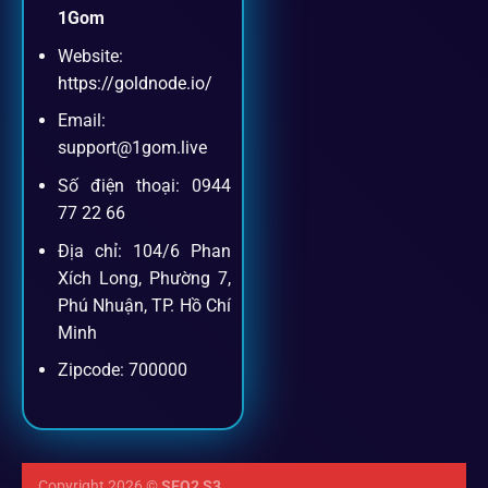
1Gom
Website:
https://goldnode.io/
Email:
support@1gom.live
Số điện thoại: 0944
77 22 66
Địa chỉ: 104/6 Phan
Xích Long, Phường 7,
Phú Nhuận, TP. Hồ Chí
Minh
Zipcode: 700000
Copyright 2026 ©
SEO2 S3