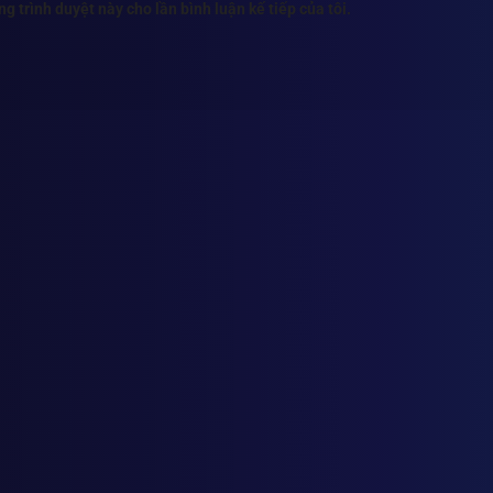
ng trình duyệt này cho lần bình luận kế tiếp của tôi.