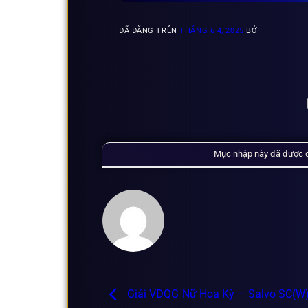
ĐÃ ĐĂNG TRÊN
THÁNG 6 4, 2025
BỞI
Mục nhập này đã được 
Giải VĐQG Nữ Hoa Kỳ – Salvo SC(W)