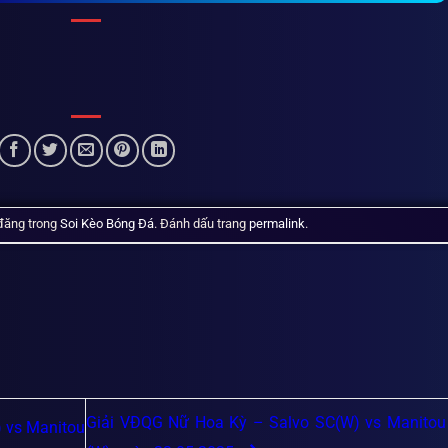
đăng trong
Soi Kèo Bóng Đá
. Đánh dấu trang
permalink
.
Giải VĐQG Nữ Hoa Kỳ – Salvo SC(W) vs Manitou
 vs Manitou