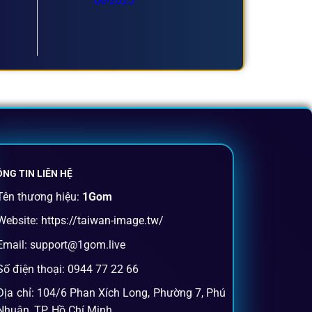
06-2025
NG TIN LIÊN HỆ
Tên thương hiệu:
1Gom
Website:
https://taiwan-image.tw/
Email:
support@1gom.live
Số điện thoại: 0944 77 22 66
Địa chỉ: 104/6 Phan Xích Long, Phường 7, Phú
Nhuận, TP. Hồ Chí Minh