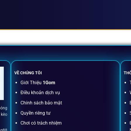
VỀ CHÚNG TÔI
THÔ
Giới Thiệu
1Gom
Điều khoản dịch vụ
Chính sách bảo mật
 bóng
Quyền riêng tư
 kèo
Chơi có trách nhiệm
ng88