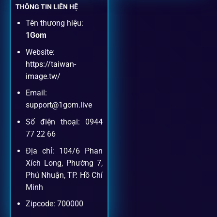
THÔNG TIN LIÊN HỆ
Tên thương hiệu:
1Gom
Website:
https://taiwan-
image.tw/
Email:
support@1gom.live
Số điện thoại: 0944
77 22 66
Địa chỉ: 104/6 Phan
Xích Long, Phường 7,
Phú Nhuận, TP. Hồ Chí
Minh
Zipcode: 700000