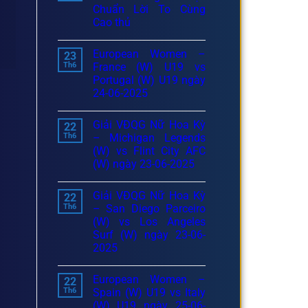
Chuẩn Lời To Cùng
Cao thủ
European Women –
23
Th6
France (W) U19 vs
Portugal (W) U19 ngày
24-06-2025
Giải VĐQG Nữ Hoa Kỳ
22
Th6
– Michigan Legends
(W) vs Flint City AFC
(W) ngày 23-06-2025
Giải VĐQG Nữ Hoa Kỳ
22
Th6
– San Diego Parceiro
(W) vs Los Angeles
Surf (W) ngày 23-06-
2025
European Women –
22
Th6
Spain (W) U19 vs Italy
(W) U19 ngày 25-06-