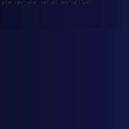
ng trình duyệt này cho lần bình luận kế tiếp của tôi.