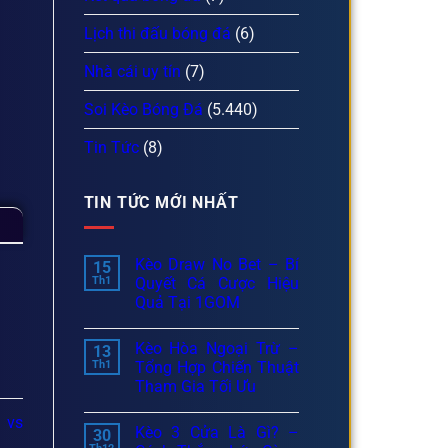
Lịch thi đấu bóng đá
(6)
Nhà cái uy tín
(7)
Soi Kèo Bóng Đá
(5.440)
Tin Tức
(8)
TIN TỨC MỚI NHẤT
Kèo Draw No Bet – Bí
15
Th1
Quyết Cá Cược Hiệu
Quả Tại 1GOM
Kèo Hòa Ngoại Trừ –
13
Th1
Tổng Hợp Chiến Thuật
Tham Gia Tối Ưu
 vs
Kèo 3 Cửa Là Gì? –
30