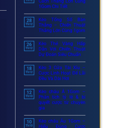
Th12
Cách Thắng Lớn Cùng
1Gom Chi Tiết
Kèo Tổng Số Bàn
28
Th12
Thắng – Chiến Thuật
Thắng Lớn Cùng 1gom
Kèo Thẻ Vàng Hấp
26
Th12
Dẫn Với Chiến Thuật
Dự Đoán Siêu Chuẩn
Kèo 3 Cửa Tài Xỉu –
18
Th12
Cược Linh Hoạt Để Lãi
Đều Và Dài Hơi
Kèo châu Á 1Gom –
12
Th10
Phân tích tỷ lệ & bí
quyết cược từ chuyên
gia
Kèo châu Âu 1Gom –
10
Th10
Hiểu Đúng Cược