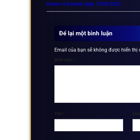
Korea vs Kuwait ngày 10-06-2025
Để lại một bình luận
Email của bạn sẽ không được hiển thị 
Bình luận
*
Tên
*
Ema