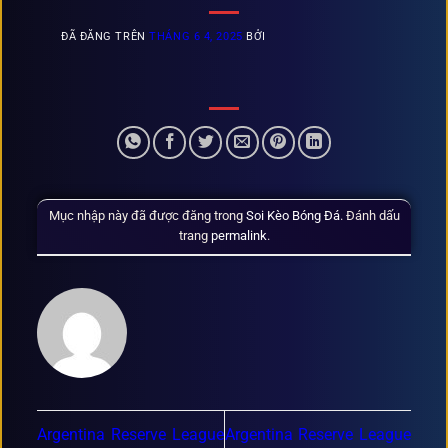
ĐÃ ĐĂNG TRÊN
THÁNG 6 4, 2025
BỞI
Mục nhập này đã được đăng trong
Soi Kèo Bóng Đá
. Đánh dấu
trang
permalink
.
Argentina Reserve League
Argentina Reserve League