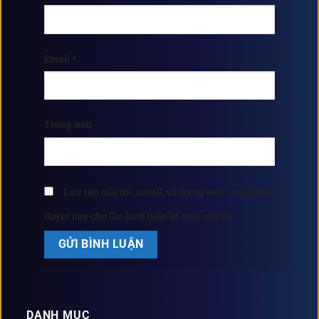
Email
*
Trang web
Lưu tên của tôi, email, và trang web trong trình
duyệt này cho lần bình luận kế tiếp của tôi.
DANH MỤC