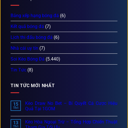
Bảng xếp hạng bóng đá
(6)
Kết quả bóng đá
(7)
Lịch thi đấu bóng đá
(6)
Nhà cái uy tín
(7)
Soi Kèo Bóng Đá
(5.440)
Tin Tức
(8)
TIN TỨC MỚI NHẤT
Kèo Draw No Bet – Bí Quyết Cá Cược Hiệu
15
Th1
Quả Tại 1GOM
Kèo Hòa Ngoại Trừ – Tổng Hợp Chiến Thuật
13
Th1
Tham Gia Tối Ưu