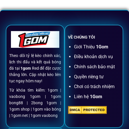
VỀ CHÚNG TÔI
Giới Thiệu
1Gom
Theo dõi tỷ lệ kèo chính xác,
Điều khoản dịch vụ
lịch thi đấu và kết quả bóng
Chính sách bảo mật
đá tại
1gom
Red để đặt cược
thắng lớn. Cập nhật kèo liên
Quyền riêng tư
tục ngay hôm nay!
Chơi có trách nhiệm
Từ khóa tìm kiếm: 1gom |
Liên hệ
1Gom
vaobong 1gom | 1gom
bong88 | 2bong 1gom |
1gom shop | 1gom vào bóng
| 1gom net | 1gom vaobong